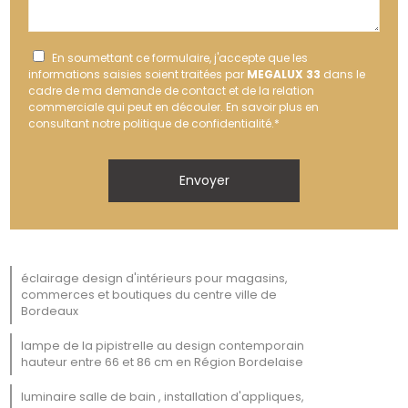
En soumettant ce formulaire, j'accepte que les
informations saisies soient traitées par
MEGALUX 33
dans le
cadre de ma demande de contact et de la relation
commerciale qui peut en découler.
En savoir plus en
consultant notre politique de confidentialité.
*
éclairage design d'intérieurs pour magasins,
commerces et boutiques du centre ville de
Bordeaux
lampe de la pipistrelle au design contemporain
hauteur entre 66 et 86 cm en Région Bordelaise
luminaire salle de bain , installation d'appliques,