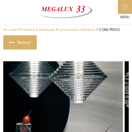
Panneau de gestion des cookies
Accueil
>
Produits & Marques
>
Luminaires intérieurs
> CONE PRESS
Retour