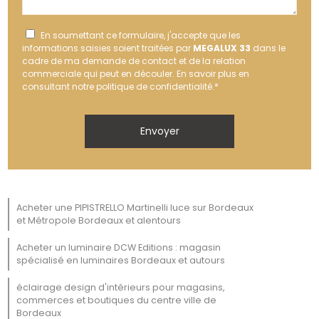
En soumettant ce formulaire, j'accepte que les
informations saisies soient traitées par
MEGALUX 33
dans le
cadre de ma demande de contact et de la relation
commerciale qui peut en découler.
En savoir plus en
consultant notre politique de confidentialité.
*
Acheter une PIPISTRELLO Martinelli luce sur Bordeaux
et Métropole Bordeaux et alentours
Acheter un luminaire DCW Editions : magasin
spécialisé en luminaires Bordeaux et autours
éclairage design d'intérieurs pour magasins,
commerces et boutiques du centre ville de
Bordeaux