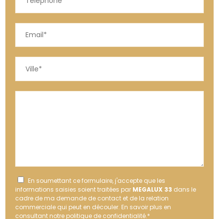
En soumettant ce formulaire, j'accepte que les
informations saisies soient traitées par
MEGALUX 33
dans le
cadre de ma demande de contact et de la relation
commerciale qui peut en découler.
En savoir plus en
consultant notre politique de confidentialité.
*