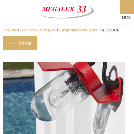
Panneau de gestion des cookies
Accueil
>
Produits & Marques
>
Luminaires extérieurs
> SHERLOCK
Retour